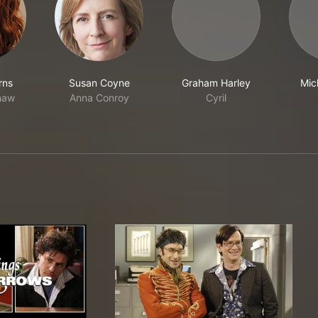
rns
Susan Coyne
Graham Harley
Mic
haw
Anna Conroy
Cyril