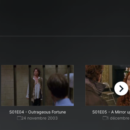
right
S01E04
-
Outrageous Fortune
S01E05
-
A Mirror 
24 novembre 2003
1 décembre