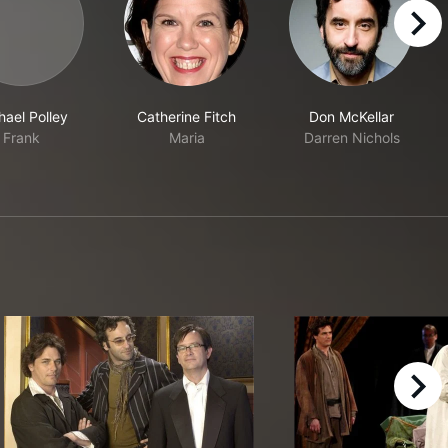
right
hael Polley
Catherine Fitch
Don McKellar
Frank
Maria
Darren Nichols
right