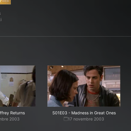
3
i
ffrey Returns
S01E03
-
Madness in Great Ones
mbre 2003
17 novembre 2003