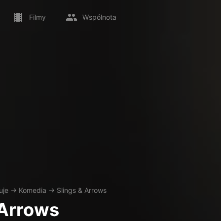
Filmy
Wspólnota
uje
→
Komedia
→
Slings & Arrows
 Arrows