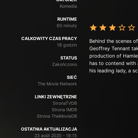
Komedia
RUNTIME
60 minuty
CAŁKOWITY CZAS PRACY
Behind the scenes of
18 godzin
Geoffrey Tennant tak
production of Hamlet
STATUS
has to contend with 
Zakończono
his leading lady, a 
SIEĆ
The Movie Network
LINKI ZEWNĘTRZNE
StronaTVDB
Strona IMDB
Strona TheMovieDB
OSTATNIA AKTUALIZACJA
23 août 2020 - 18:15