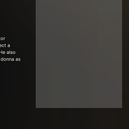
tor
ect a
He also
a donna as