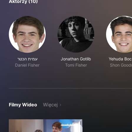
Aktorzy (10)
עמית הכטר
Jonathan Gotlib
Yehuda Boc
Daniel Fisher
Tomi Fisher
Shon Good
Filmy Wideo
Więcej