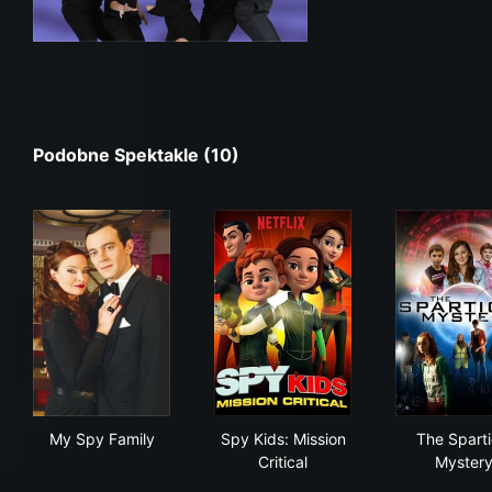
Podobne Spektakle (10)
My Spy Family
Spy Kids: Mission Critical
The
My Spy Family
Spy Kids: Mission
The Sparti
Critical
Myster