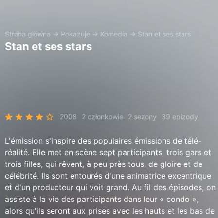
Strona główna
→
Pokazuje
→
Komedia
→
Stan et ses stars
Stan et ses stars
2008
2 członkowie
2 sezony
39 epizody
L'émission s'inspire des populaires émissions de télé-
réalité. Elle met en scène sept participants, trois gars et
trois filles, qui rêvent, à peu près tous, de gloire et de
célébrité. Ils sont entourés d'une animatrice excentrique
et d'un producteur qui voit grand. Au fil des épisodes, on
assiste à la vie des participants dans leur « condo »,
alors qu'ils seront aux prises avec les hauts et les bas de