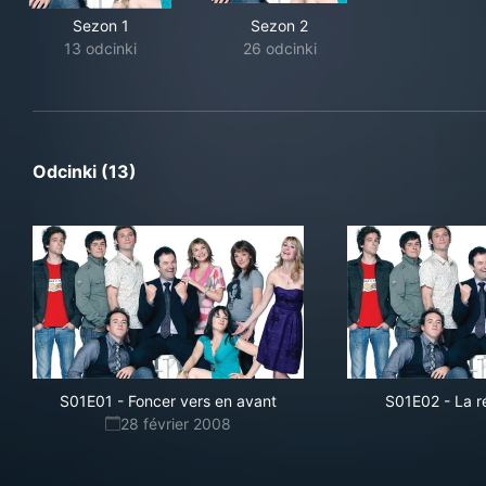
Sezon 1
Sezon 2
13 odcinki
26 odcinki
Odcinki (13)
S01E01
-
Foncer vers en avant
S01E02
-
La r
28 février 2008