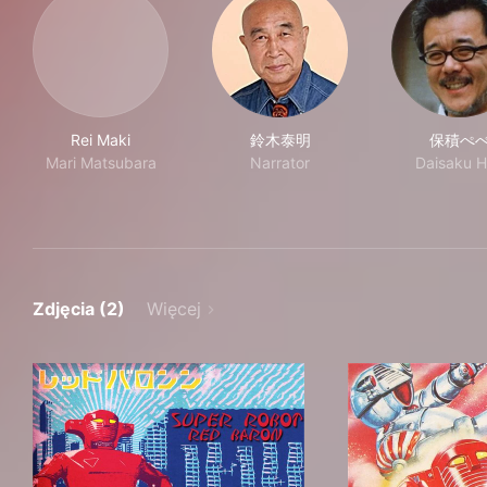
Rei Maki
鈴木泰明
保積ぺ
Mari Matsubara
Narrator
Daisaku H
Zdjęcia (2)
Więcej