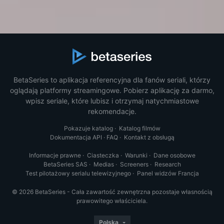
BetaSeries to aplikacja referencyjna dla fanów seriali, którzy
oglądają platformy streamingowe. Pobierz aplikację za darmo,
wpisz seriale, które lubisz i otrzymaj natychmiastowe
rekomendacje.
Pokazuje katalog
·
Katalog filmów
Dokumentacja API
·
FAQ
·
Kontakt z obsługą
Informacje prawne
·
Ciasteczka
·
Warunki
·
Dane osobowe
BetaSeries SAS
·
Medias
·
Screeners
·
Research
Test pilotażowy serialu telewizyjnego
·
Panel widzów Francja
© 2026 BetaSeries - Cała zawartość zewnętrzna pozostaje własnością
prawowitego właściciela.
Polska