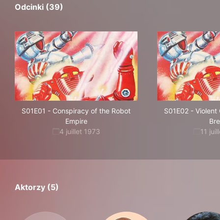
Odcinki (39)
S01E01
-
Conspiracy of the Robot
S01E02
-
Violent
Empire
Br
4 juillet 1973
11 jui
Aktorzy (5)