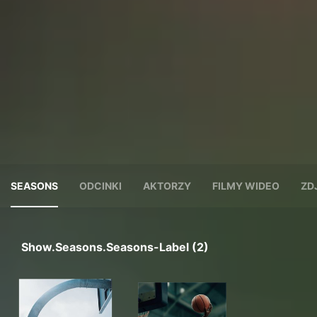
SEASONS
ODCINKI
AKTORZY
FILMY WIDEO
ZD
Show.seasons.seasons-Label (2)