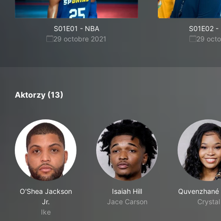
S01E01
-
NBA
S01E02
-
29 octobre 2021
29 oct
Aktorzy (13)
O'Shea Jackson
Isaiah Hill
Quvenzhané W
Jr.
Jace Carson
Crystal
Ike