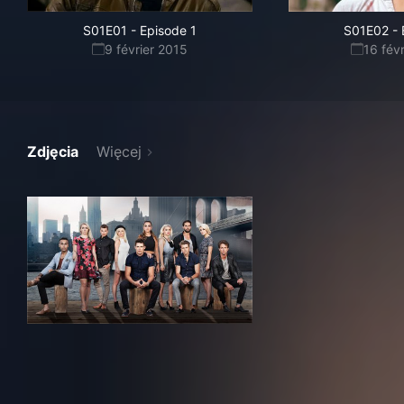
S01E01
-
Episode 1
S01E02
-
9 février 2015
16 fév
Zdjęcia
Więcej