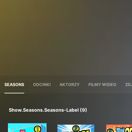
SEASONS
ODCINKI
AKTORZY
FILMY WIDEO
ZD
Show.seasons.seasons-Label (9)