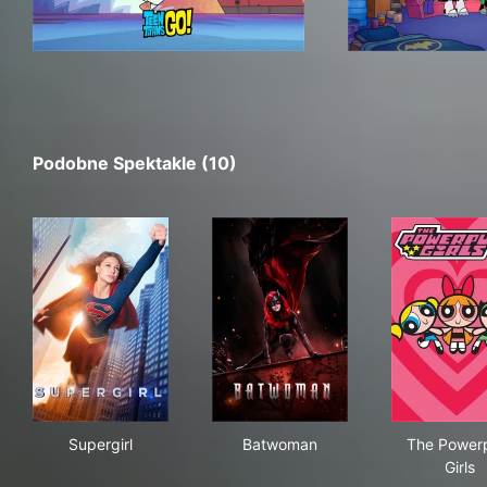
Podobne Spektakle (10)
Supergirl
Batwoman
The
Supergirl
Batwoman
The Power
Girls