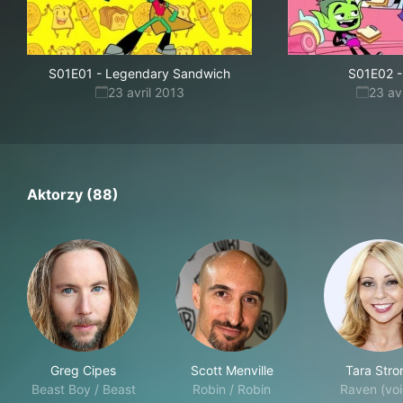
S01E01
-
Legendary Sandwich
S01E02
-
23 avril 2013
23 av
Aktorzy (88)
Greg Cipes
Scott Menville
Tara Stro
Beast Boy / Beast
Robin / Robin
Raven (voi