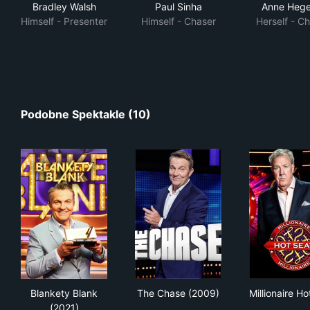
Bradley Walsh
Paul Sinha
Anne Hege
Himself - Presenter
Himself - Chaser
Herself - C
Podobne Spektakle (10)
Blankety Blank (2021)
The Chase (2009)
Mill
Blankety Blank
The Chase (2009)
Millionaire Ho
(2021)