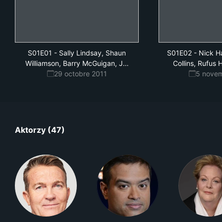
S01E01
-
Sally Lindsay, Shaun
S01E02
-
Nick H
enny
Williamson, Barry McGuigan, J
…
Collins, Rufus
Frost
29 octobre 2011
5 nove
Aktorzy (47)