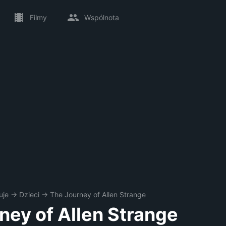
Filmy
Wspólnota
uje
→
Dzieci
→
The Journey of Allen Strange
ney of Allen Strange