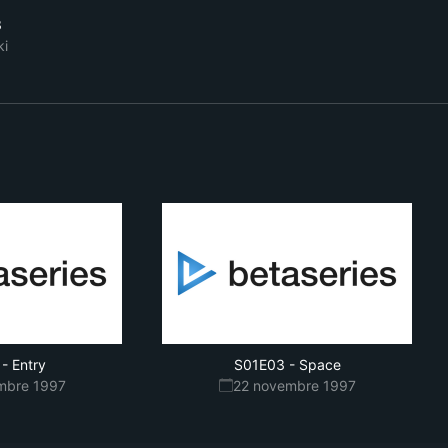
3
ki
-
Entry
S01E03
-
Space
mbre 1997
22 novembre 1997