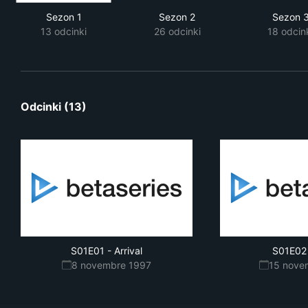
Sezon 1
Sezon 2
Sezon 
13 odcinki
26 odcinki
18 odcin
Odcinki (13)
S01E01
-
Arrival
S01E02
8 novembre 1997
15 nove