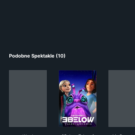
Podobne Spektakle (10)
Wyrd
3Below: Tales of Arcadia
My 