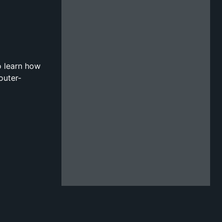
o learn how
outer-