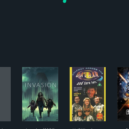
Parents Are Aliens
Invasion (2021)
Half Way Across The 