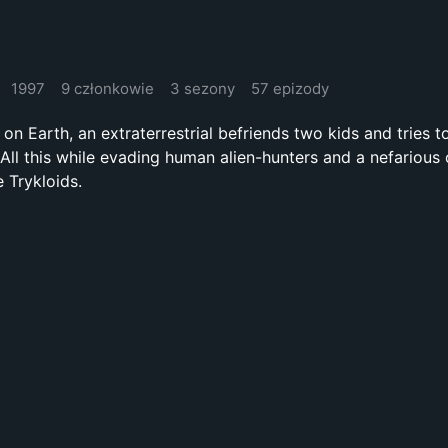
1997
9 członkowie
3 sezony
57 epizody
on Earth, an extraterrestrial befriends two kids and tries t
 All this while evading human alien-hunters and a nefarious 
 Trykloids.