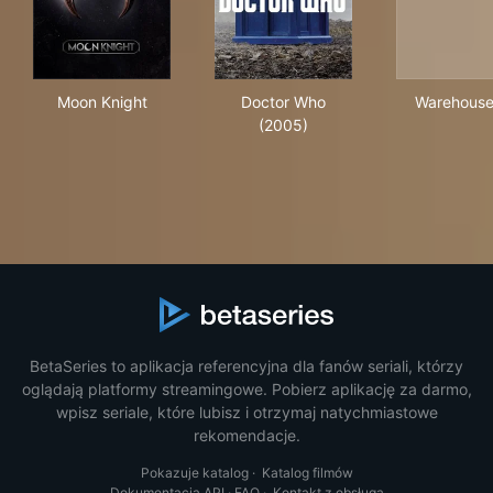
Moon Knight
Doctor Who (2005)
War
Moon Knight
Doctor Who
Warehouse
(2005)
BetaSeries to aplikacja referencyjna dla fanów seriali, którzy
oglądają platformy streamingowe. Pobierz aplikację za darmo,
wpisz seriale, które lubisz i otrzymaj natychmiastowe
rekomendacje.
Pokazuje katalog
·
Katalog filmów
Dokumentacja API
·
FAQ
·
Kontakt z obsługą