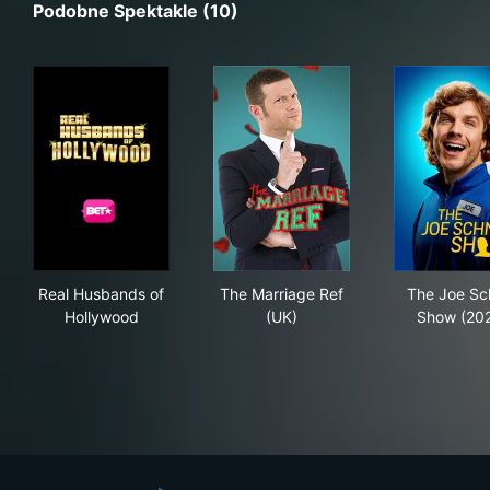
Podobne Spektakle (10)
Real Husbands of Hollywood
The Marriage Ref (UK)
The
Real Husbands of
The Marriage Ref
The Joe S
Hollywood
(UK)
Show (20