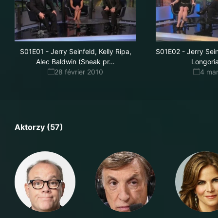
S01E01
-
Jerry Seinfeld, Kelly Ripa,
S01E02
-
Jerry Sei
eview)
Alec Baldwin (Sneak pr
…
Longori
28 février 2010
4 ma
Aktorzy (57)