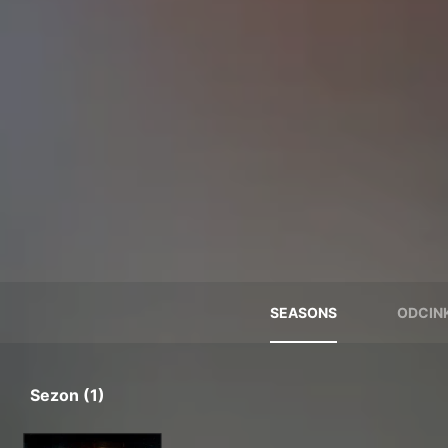
SEASONS
ODCINK
Sezon (1)