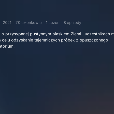
2021
7K członkowie
1 sezon
8 epizody
 o przysypanej pustynnym piaskiem Ziemi i uczestnikach mi
na celu odzyskanie tajemniczych próbek z opuszczonego
torium.