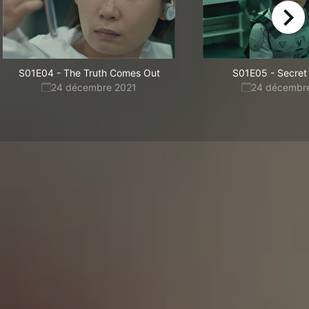
right
S01E04
-
The Truth Comes Out
S01E05
-
Secret
24 décembre 2021
24 décembr