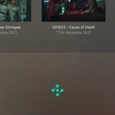
ree Storages
S01E03
-
Cause of Death
mbre 2021
24 décembre 2021