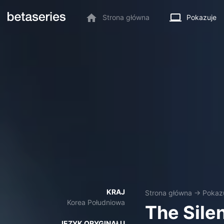
Strona główna
Pokazuje
KRAJ
Strona główna
→
Pokaz
Korea Południowa
The Sile
JĘZYK ORYGINAŁU