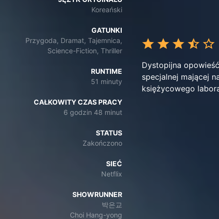
Koreański
GATUNKI
Przygoda, Dramat, Tajemnica,
Science-Fiction, Thriller
Dystopijna opowieść
RUNTIME
specjalnej mającej 
51 minuty
księżycowego labora
CAŁKOWITY CZAS PRACY
6 godzin 48 minut
STATUS
Zakończono
SIEĆ
Netflix
SHOWRUNNER
박은교
Choi Hang-yong