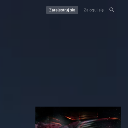
Zarejestruj się
Zaloguj się