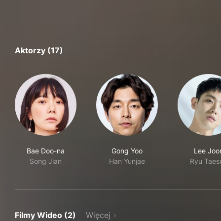
Aktorzy (17)
Bae Doo-na
Gong Yoo
Lee Joo
Song Jian
Han Yunjae
Ryu Taes
Filmy Wideo (2)
Więcej