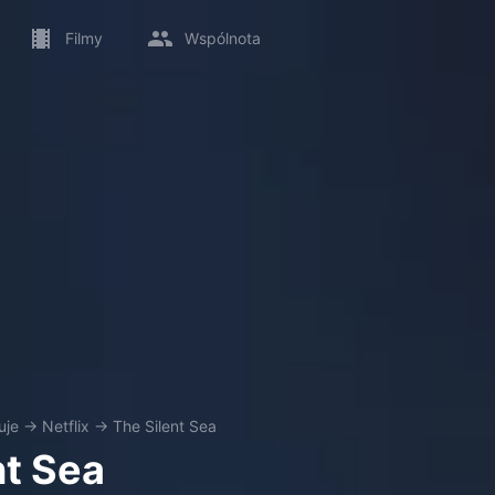
Filmy
Wspólnota
uje
→
Netflix
→
The Silent Sea
nt Sea