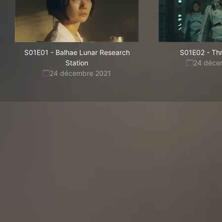
S01E01
-
Balhae Lunar Research
S01E02
-
Th
Station
24 déce
24 décembre 2021