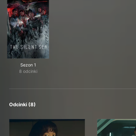
Sezon 1
8 odcinki
Odcinki (8)