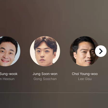
right
 Sung-wook
Jung Soon-won
Choi Young-woo
m Heesun
Gong Soochan
Lee Gisu