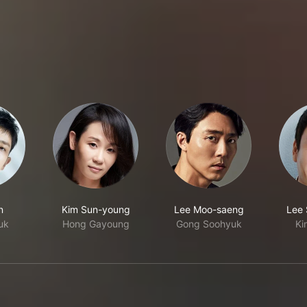
n
Kim Sun-young
Lee Moo-saeng
Lee
uk
Hong Gayoung
Gong Soohyuk
Ki