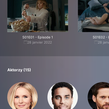
S01E01
-
Episode 1
S01E02
-
28 janvier 2022
28 jan
Aktorzy (15)