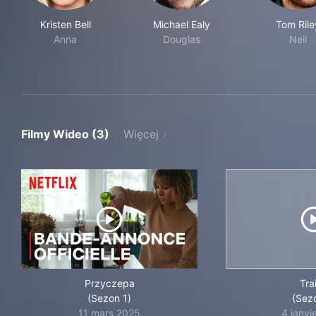
Kristen Bell
Michael Ealy
Tom Rile
Anna
Douglas
Neil
Filmy Wideo (3)
Więcej
Przyczepa
Trai
(Sezon 1)
(Sez
11 mars 2025
4 janvi