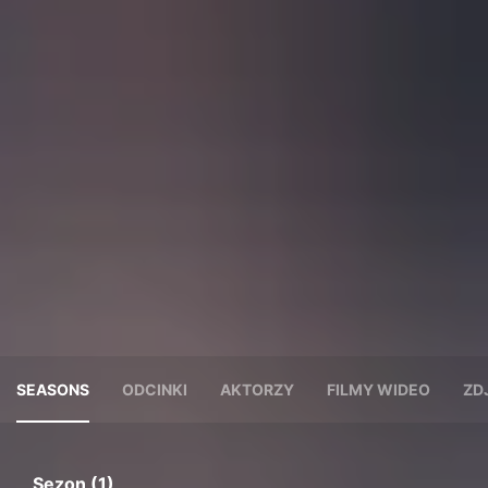
SEASONS
ODCINKI
AKTORZY
FILMY WIDEO
ZD
Sezon (1)