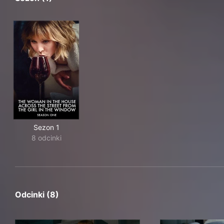
Sezon 1
8 odcinki
Odcinki (8)