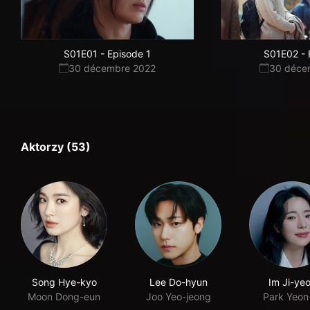
S01E01
-
Episode 1
S01E02
-
30 décembre 2022
30 déce
Aktorzy (53)
Song Hye-kyo
Lee Do-hyun
Im Ji-ye
Moon Dong-eun
Joo Yeo-jeong
Park Yeon-