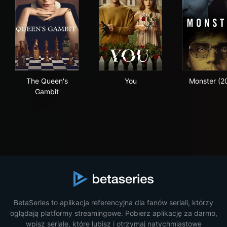
The Queen's Gambit
You
Mon
The Queen's
You
Monster (2
Gambit
BetaSeries to aplikacja referencyjna dla fanów seriali, którzy
oglądają platformy streamingowe. Pobierz aplikację za darmo,
wpisz seriale, które lubisz i otrzymaj natychmiastowe