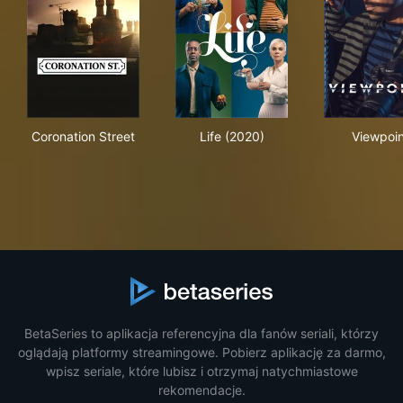
Coronation Street
Life (2020)
Vie
Coronation Street
Life (2020)
Viewpoin
BetaSeries to aplikacja referencyjna dla fanów seriali, którzy
oglądają platformy streamingowe. Pobierz aplikację za darmo,
wpisz seriale, które lubisz i otrzymaj natychmiastowe
rekomendacje.