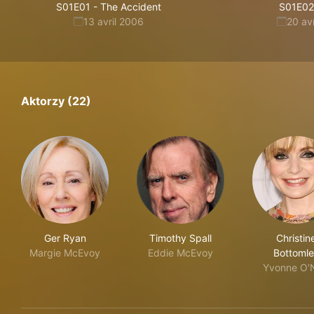
S01E01
-
The Accident
S01E02
13 avril 2006
20 av
Aktorzy (22)
Ger Ryan
Timothy Spall
Christin
Margie McEvoy
Eddie McEvoy
Bottoml
Yvonne O'N