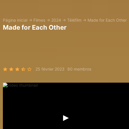
Página inicial
→
Filmes
→
2024
→
Téléfilm
→
Made for Each Other
Made for Each Other
25 février 2023
80 membros