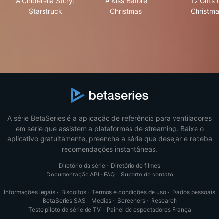
A Cinderella Story:
A Kiss Before
12 Gifts 
Starstruck
Christmas
Christma
A série BetaSeries é a aplicação de referência para ventiladores
em série que assistem a plataformas de streaming. Baixe o
aplicativo gratuitamente, preencha a série que desejar e receba
recomendações instantâneas.
Diretório da série
·
Diretório de filmes
Documentação API
·
FAQ
·
Suporte de contato
Informações legais
·
Biscoitos
·
Termos e condições de uso
·
Dados pessoais
BetaSeries SAS
·
Medias
·
Screeners
·
Research
Teste piloto de série de TV
·
Painel de espectadores França