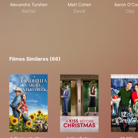
Alexandra Turshen
Matt Cohen
Aaron O'Con
Rachel
David
Clay
Filmes Similares (66)
A Cinderella Story: Starstruck
A Kiss Before Christmas
12 G