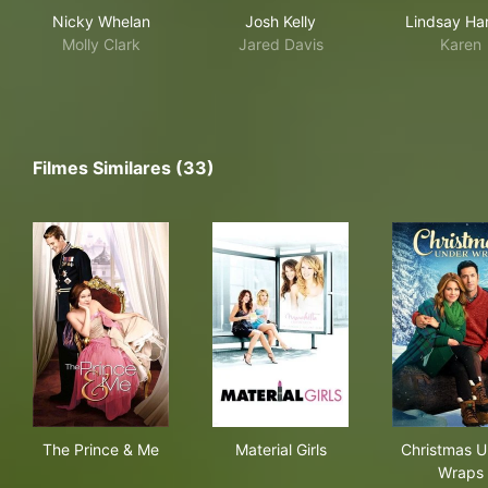
Nicky Whelan
Josh Kelly
Lindsay Har
Molly Clark
Jared Davis
Karen
Filmes Similares (33)
The Prince & Me
Material Girls
Chr
The Prince & Me
Material Girls
Christmas U
Wraps