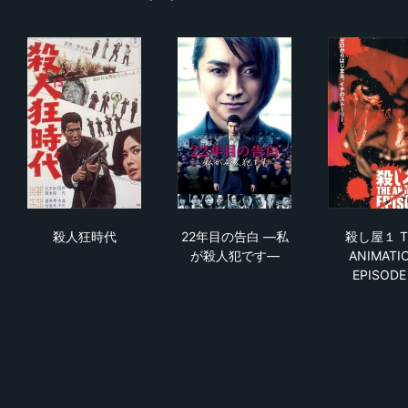
殺人狂時代
22年目の告白 ―私が殺人犯で
殺し屋
殺人狂時代
22年目の告白 ―私
殺し屋１ T
が殺人犯です―
ANIMATI
EPISODE