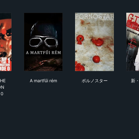
す―
１ THE ANIMATION EPISODE 0
A martfűi rém
ポルノスター
HE
A martfűi rém
ポルノスター
新・
ON
 0