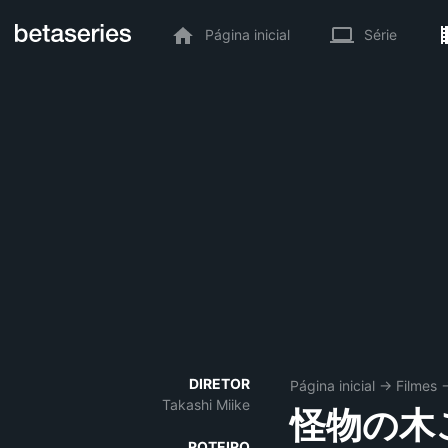
Página inicial
Série
DIRETOR
Página inicial
→
Filmes
Takashi Miike
怪物の木
ROTEIRO