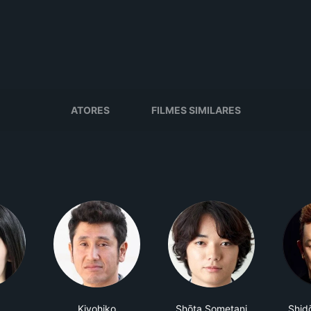
ATORES
FILMES SIMILARES
帆
Kiyohiko
Shōta Sometani
Shid