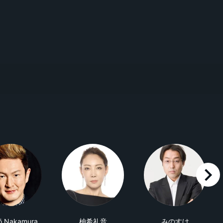
right
ō Nakamura
柚希礼音
みのすけ