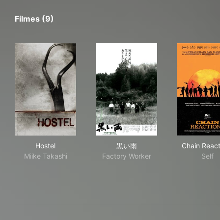
Filmes (9)
Hostel
黒い雨
Cha
Hostel
黒い雨
Chain React
Miike Takashi
Factory Worker
Self