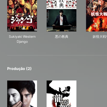
Sukiyaki Western Django
悪の教典
妖
Sukiyaki Western
悪の教典
妖怪大戦
Django
Produção (2)