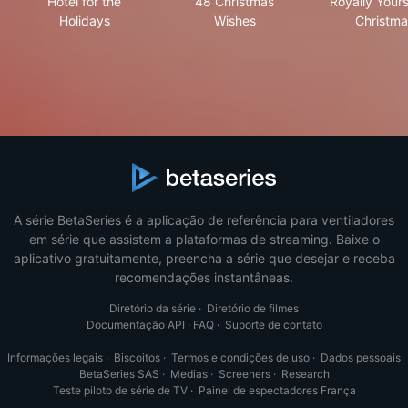
Hotel for the
48 Christmas
Royally Yours
Holidays
Wishes
Christma
A série BetaSeries é a aplicação de referência para ventiladores
em série que assistem a plataformas de streaming. Baixe o
aplicativo gratuitamente, preencha a série que desejar e receba
recomendações instantâneas.
Diretório da série
·
Diretório de filmes
Documentação API
·
FAQ
·
Suporte de contato
Informações legais
·
Biscoitos
·
Termos e condições de uso
·
Dados pessoais
BetaSeries SAS
·
Medias
·
Screeners
·
Research
Teste piloto de série de TV
·
Painel de espectadores França