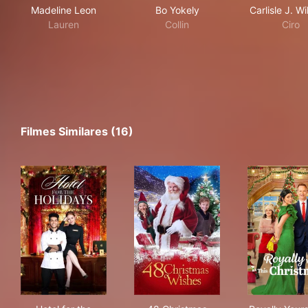
Madeline Leon
Bo Yokely
Carlisle J. Wi
Lauren
Collin
Ciro
Filmes Similares (16)
Hotel for the Holidays
48 Christmas Wishes
Roya