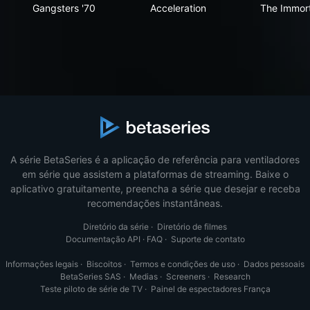
Gangsters '70
Acceleration
The
Gangsters '70
Acceleration
The Immort
A série BetaSeries é a aplicação de referência para ventiladores
em série que assistem a plataformas de streaming. Baixe o
aplicativo gratuitamente, preencha a série que desejar e receba
recomendações instantâneas.
Diretório da série
·
Diretório de filmes
Documentação API
·
FAQ
·
Suporte de contato
Informações legais
·
Biscoitos
·
Termos e condições de uso
·
Dados pessoais
BetaSeries SAS
·
Medias
·
Screeners
·
Research
Teste piloto de série de TV
·
Painel de espectadores França