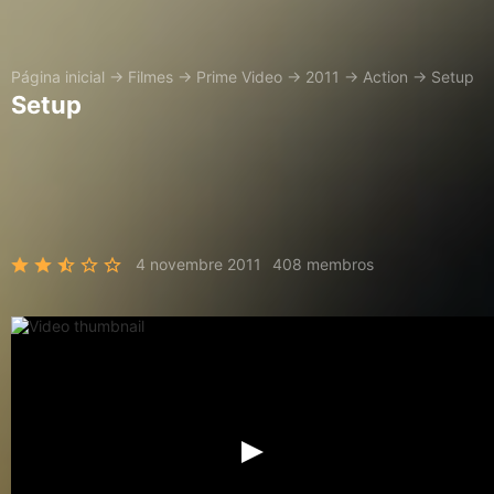
Página inicial
→
Filmes
→
Prime Video
→
2011
→
Action
→
Setup
Setup
4 novembre 2011
408 membros