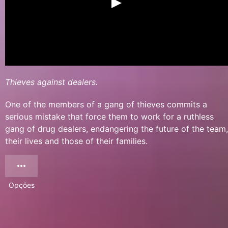
Thieves against dealers.
One of the members of a gang of thieves commits a
serious mistake that force them to work for a ruthless
gang of drug dealers, endangering the future of the team,
their lives and those of their families.
Opções