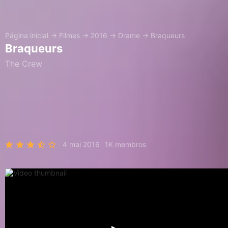
Página inicial
→
Filmes
→
2016
→
Drame
→
Braqueurs
Braqueurs
The Crew
4 mai 2016
1K membros