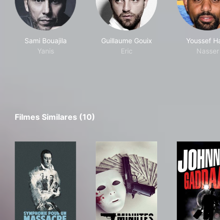
Sami Bouajila
Guillaume Gouix
Youssef Ha
Yanis
Eric
Nasser
Filmes Similares (10)