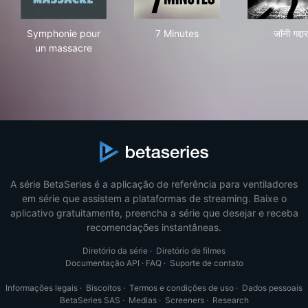
Symphonie pour un massacre
7 Minutes
जॉनी 
Symphonie pour
7 Minutes
जॉनी गद्दार
un massacre
A série BetaSeries é a aplicação de referência para ventiladores
em série que assistem a plataformas de streaming. Baixe o
aplicativo gratuitamente, preencha a série que desejar e receba
recomendações instantâneas.
Diretório da série
·
Diretório de filmes
Documentação API
·
FAQ
·
Suporte de contato
Informações legais
·
Biscoitos
·
Termos e condições de uso
·
Dados pessoais
BetaSeries SAS
·
Medias
·
Screeners
·
Research