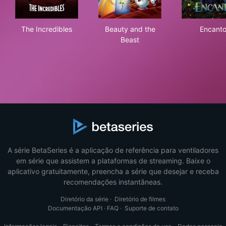
The Incredibles
Beauty and the Beast
Enc
The Incredibles
Beauty and the
Encant
Beast
A série BetaSeries é a aplicação de referência para ventiladores
em série que assistem a plataformas de streaming. Baixe o
aplicativo gratuitamente, preencha a série que desejar e receba
recomendações instantâneas.
Diretório da série
·
Diretório de filmes
Documentação API
·
FAQ
·
Suporte de contato