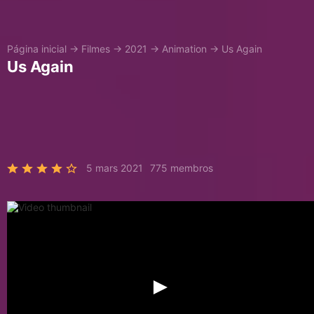
Página inicial
→
Filmes
→
2021
→
Animation
→
Us Again
Us Again
5 mars 2021
775 membros