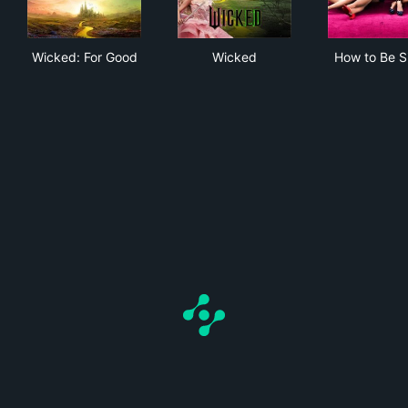
Wicked: For Good
Wicked
How
Wicked: For Good
Wicked
How to Be S