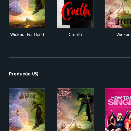
Wicked: For Good
Cruella
Wic
Wicked: For Good
Cruella
Wicked
Produção (5)