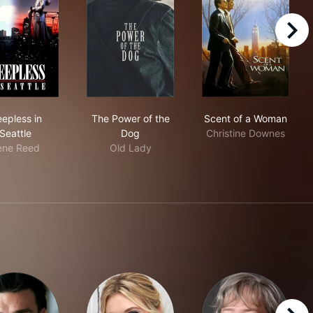
right
Sleepless in Seattle
The Power of the Dog
Scent of a Wo
eepless in
The Power of the
Scent of a Woman
Seattle
Dog
Christine Downes
rene Reed
Old Lady