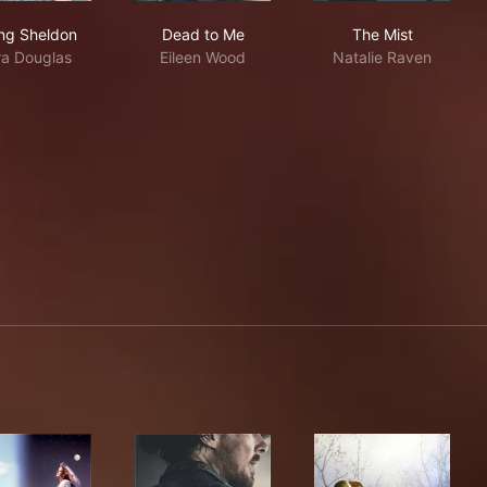
Young Sheldon
Dead to Me
The Mist
ng Sheldon
Dead to Me
The Mist
ra Douglas
Eileen Wood
Natalie Raven