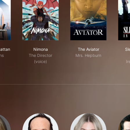
d in Manhattan
Nimona
The Aviator
attan
Nimona
The Aviator
Sl
ns
The Director
Mrs. Hepburn
(voice)
I