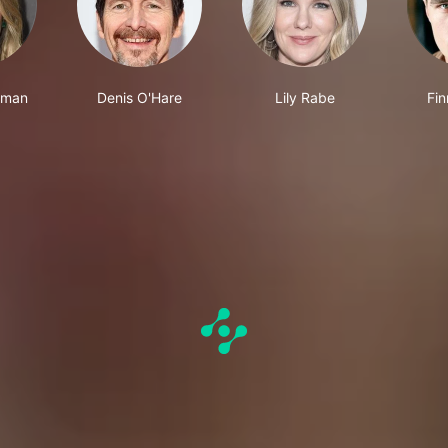
sman
Denis O'Hare
Lily Rabe
Fin