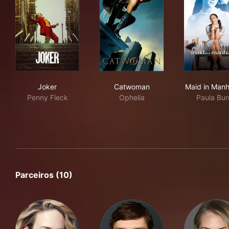
Joker
Catwoman
Mai
Joker
Catwoman
Maid in Manh
Penny Fleck
Ophelia
Paula Bur
Parceiros (10)