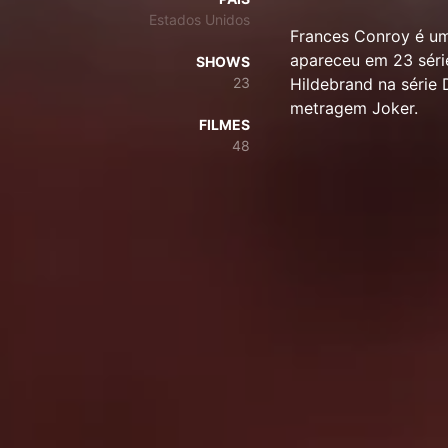
Estados Unidos
Frances Conroy é um
apareceu em 23 séri
SHOWS
23
Hildebrand na série
metragem Joker.
FILMES
48