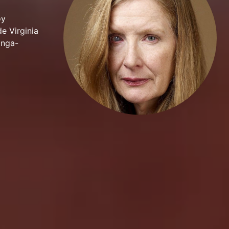
oy
e Virginia
onga-