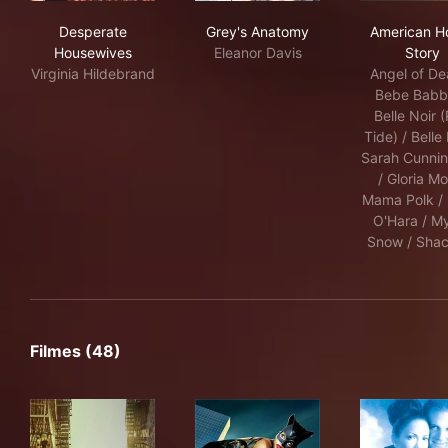
Desperate Housewives
Grey's Anatomy
Ame
Desperate
Grey's Anatomy
American Ho
Housewives
Eleanor Davis
Story
Virginia Hildebrand
Angel of De
Bebe Babbi
Belle Noir 
Tide) / Belle 
Sarah Cunni
/ Gloria Mo
Mama Polk / 
O'Hara / My
Snow / Sha
Filmes (48)