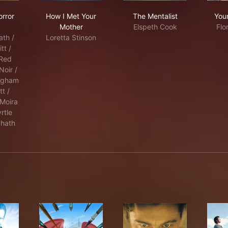
rican Horror Story
How I Met Your Mother
The Mentalist
rror
How I Met Your
The Mentalist
You
Mother
Elspeth Cook
Flo
ath /
Loretta Stinson
tt /
(Red
Noir /
ngham
tt /
Moira
rtle
chath