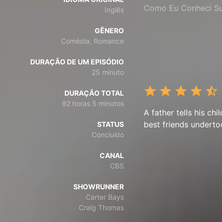
Como Eu Conheci S
Inglês
GÊNERO
Comédia, Romance
DURAÇÃO DE UM EPISÓDIO
25 minuto
DURAÇÃO TOTAL
92 horas 5 minutos
A father tells his ch
best friends underto
STATUS
Concluído
CANAL
CBS
SHOWRUNNER
Carter Bays
Craig Thomas