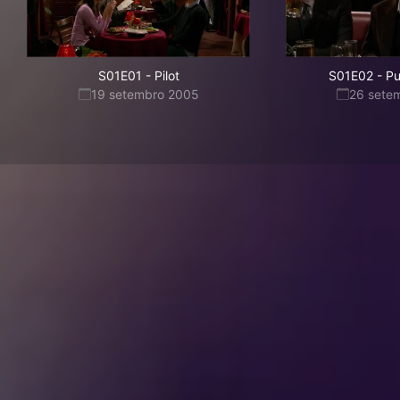
S01E01
-
Pilot
S01E02
-
Pu
19 setembro 2005
26 sete