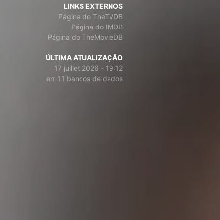
LINKS EXTERNOS
Página do TheTVDB
Página do IMDB
Página do TheMovieDB
ÚLTIMA ATUALIZAÇÃO
17 juillet 2026 - 19:12
em 11 bancos de dados