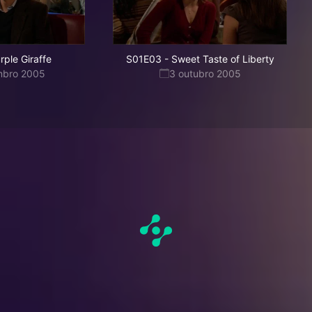
rple Giraffe
S01E03
-
Sweet Taste of Liberty
mbro 2005
3 outubro 2005