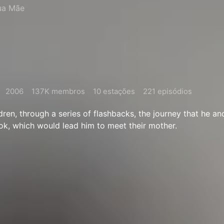
ua Mãe
2006
137K membros
10 estações
221 episódios
ildren, through a series of flashbacks, the journey that he an
ok, which would lead him to meet their mother.