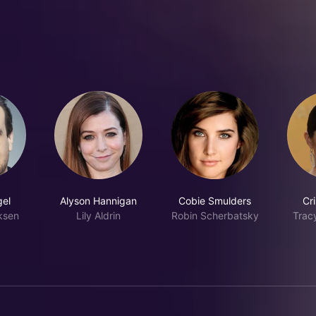
el
Alyson Hannigan
Cobie Smulders
Cri
iksen
Lily Aldrin
Robin Scherbatsky
Trac