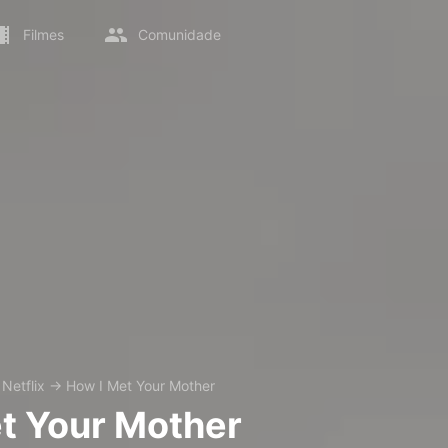
Filmes
Comunidade
→
Netflix
→
How I Met Your Mother
t Your Mother