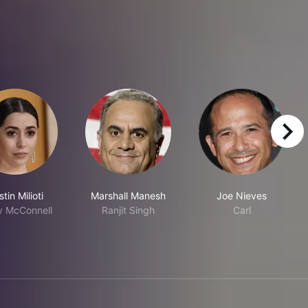
right
stin Milioti
Marshall Manesh
Joe Nieves
y McConnell
Ranjit Singh
Carl