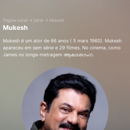
Página inicial
→
Série
→
Mukesh
Mukesh
Mukesh é um ator de 66 anos ( 5 mars 1960). Mukesh
apareceu em sem série e 29 filmes. No cinema, como
James no longa-metragem ആകാശഗംഗ.