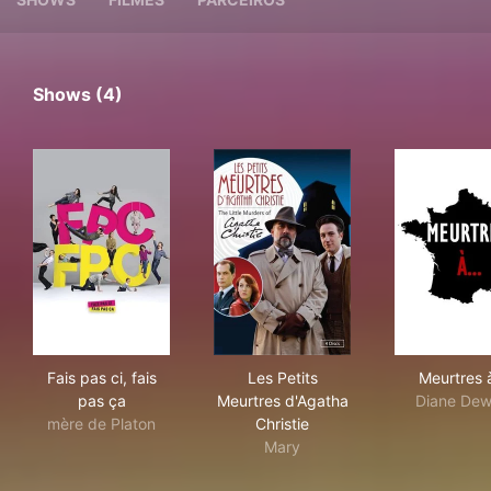
Shows (4)
Fais pas ci, fais pas ça
Les Petits Meurtres d'Agatha 
Meur
Fais pas ci, fais
Les Petits
Meurtres à
pas ça
Meurtres d'Agatha
Diane Dew
mère de Platon
Christie
Mary