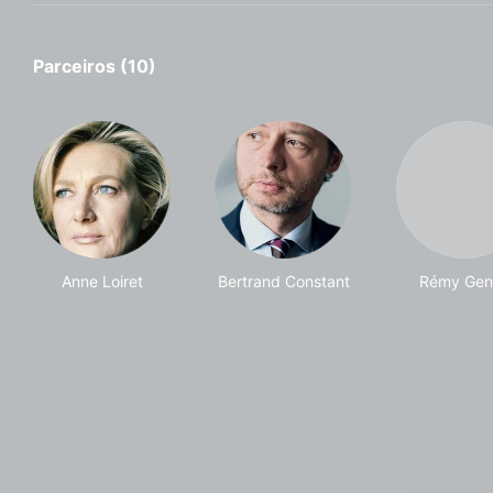
Parceiros (10)
Anne Loiret
Bertrand Constant
Rémy Gen