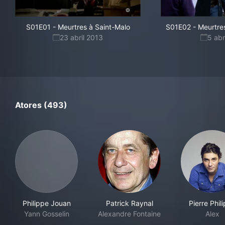
S01E01
-
Meurtres à Saint-Malo
S01E02
-
Meurtre
23 abril 2013
5 abr
Atores (493)
Philippe Jouan
Patrick Raynal
Pierre Phil
Yann Gosselin
Alexandre Fontaine
Alex