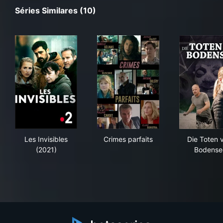
Séries Similares (10)
Les Invisibles (2021)
Crimes parfaits
Die
Les Invisibles
Crimes parfaits
Die Toten 
(2021)
Bodense