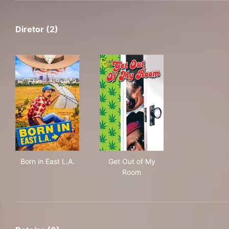
Diretor (2)
Born in East L.A.
Get Out of My Room
Born in East L.A.
Get Out of My
Room