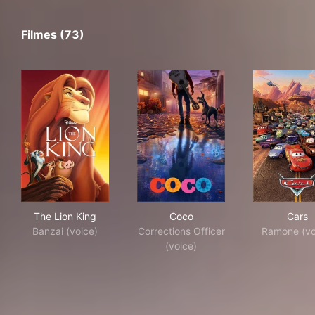
Filmes (73)
The Lion King
Coco
Car
The Lion King
Coco
Cars
Banzai (voice)
Corrections Officer
Ramone (vo
(voice)