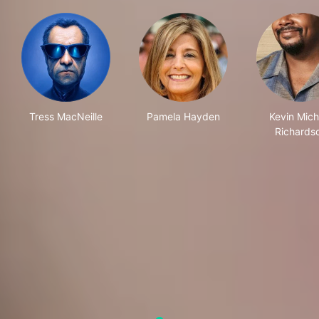
Tress MacNeille
Pamela Hayden
Kevin Mich
Richards