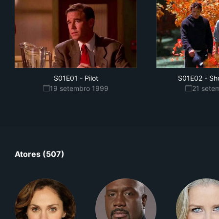
S01E01
-
Pilot
S01E02
-
Sh
19 setembro 1999
21 sete
Atores (507)