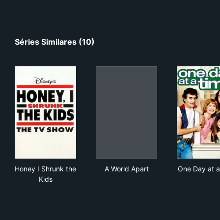
Séries Similares (10)
Honey I Shrunk the Kids
A World Apart
One
Honey I Shrunk the
A World Apart
One Day at a
Kids