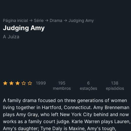
Página inicial
→
Série
→
Drama
→
Judging Amy
Judging Amy
A Juíza
1999
195
6
138
membros
estações
episódios
A family drama focused on three generations of women
living together in Hartford, Connecticut. Amy Brenneman
plays Amy Gray, who left New York City behind and now
works as a family court judge. Karle Warren plays Lauren,
Amy's daughter; Tyne Daly is Maxine, Amy's tough,