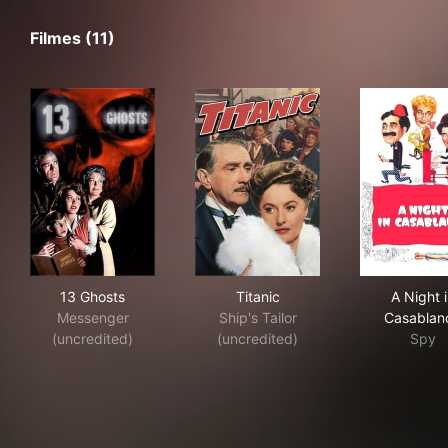
Filmes (11)
13 Ghosts
Titanic
A N
13 Ghosts
Titanic
A Night 
Messenger
Ship's Tailor
Casablan
(uncredited)
(uncredited)
Spy