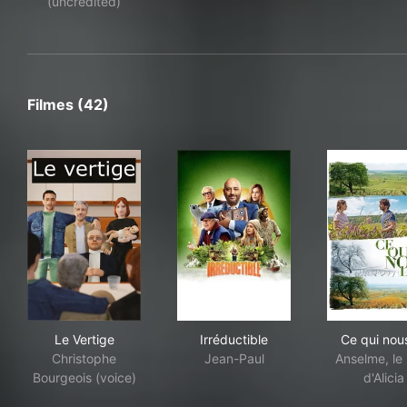
(uncredited)
Filmes (42)
Le Vertige
Irréductible
Ce q
Le Vertige
Irréductible
Ce qui nous
Christophe
Jean-Paul
Anselme, le
Bourgeois (voice)
d'Alicia