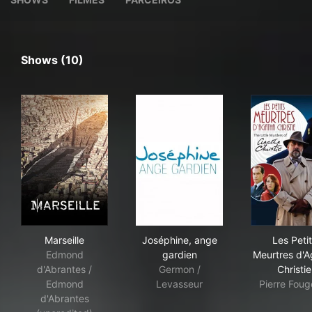
Shows (10)
Marseille
Joséphine, ange gardien
Les 
Marseille
Joséphine, ange
Les Peti
Edmond
gardien
Meurtres d'A
d'Abrantes /
Germon /
Christie
Edmond
Levasseur
Pierre Foug
d'Abrantes