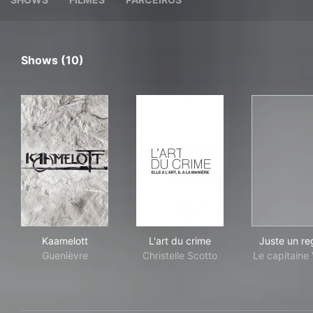
Shows (10)
Kaamelott
L'art du crime
Jus
Kaamelott
L'art du crime
Juste un re
Guenièvre
Christelle Scotto
Le capitaine 