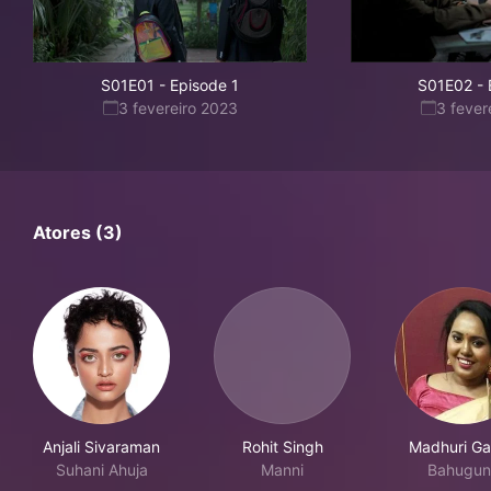
S01E01
-
Episode 1
S01E02
-
3 fevereiro 2023
3 fever
Atores (3)
Anjali Sivaraman
Rohit Singh
Madhuri Ga
Suhani Ahuja
Manni
Bahugun