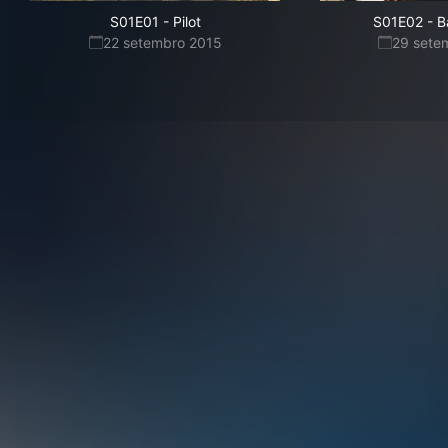
S01E01
-
Pilot
S01E02
-
B
22 setembro 2015
29 sete