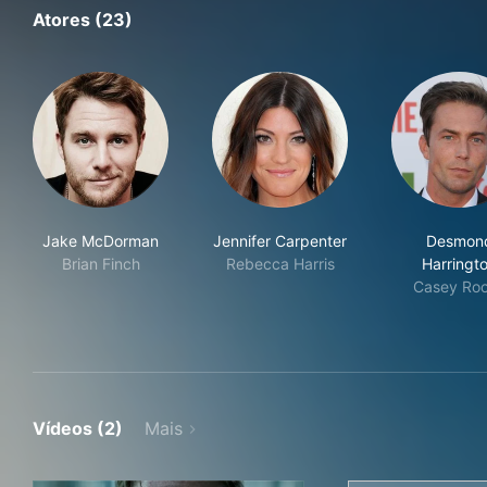
Atores (23)
Jake McDorman
Jennifer Carpenter
Desmon
Brian Finch
Rebecca Harris
Harringt
Casey Ro
Vídeos (2)
Mais