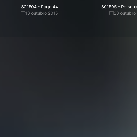
S01E04
-
Page 44
S01E05
-
Personal
13 outubro 2015
20 outubro