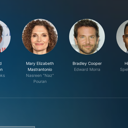
d
Mary Elizabeth
Bradley Cooper
Hi
on
Mastrantonio
Edward Morra
Spe
oks
Nasreen "Naz"
Pouran