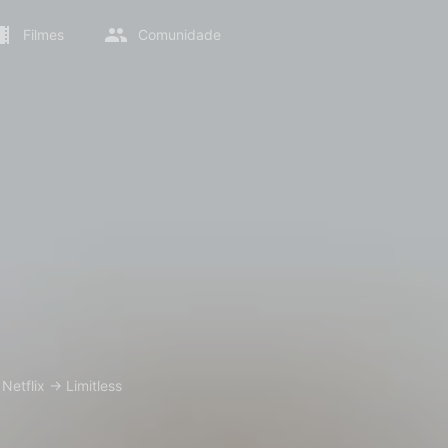
Filmes
Comunidade
→
Netflix
→
Limitless
s