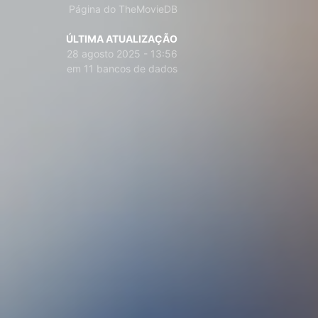
Página do TheMovieDB
ÚLTIMA ATUALIZAÇÃO
28 agosto 2025 - 13:56
em 11 bancos de dados