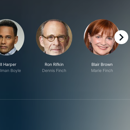
right
ll Harper
Ron Rifkin
Blair Brown
llman Boyle
Dennis Finch
Marie Finch