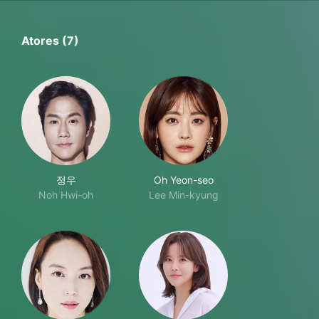
Atores (7)
정우
Oh Yeon-seo
Noh Hwi-oh
Lee Min-kyung