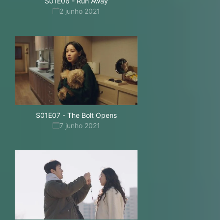
S01E06
-
Run Away
2 junho 2021
S01E07
-
The Bolt Opens
7 junho 2021