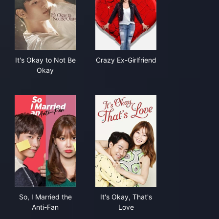
It's Okay to Not Be Okay
Crazy Ex-Girlfriend
It's Okay to Not Be
Crazy Ex-Girlfriend
Okay
So, I Married the Anti-Fan
It's Okay, That's Love
So, I Married the
It's Okay, That's
Anti-Fan
Love