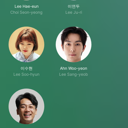
Lee Hae-eun
이연두
Choi Seon-yeong
Lee Ju-ri
이수현
Ahn Woo-yeon
Lee Soo-hyun
Lee Sang-yeob