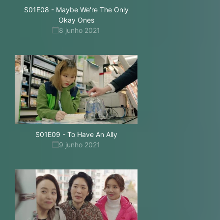
S01E08
-
Maybe We're The Only
Okay Ones
8 junho 2021
S01E09
-
To Have An Ally
9 junho 2021