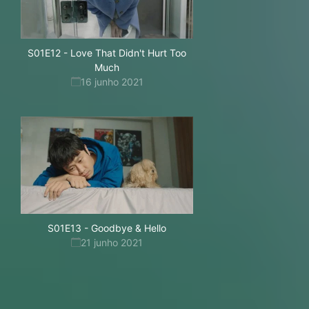
S01E12
-
Love That Didn't Hurt Too
Much
16 junho 2021
S01E13
-
Goodbye & Hello
21 junho 2021