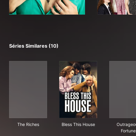
Séries Similares (10)
The Riches
Bless This House
Out
The Riches
Bless This House
Outrageo
Fortune