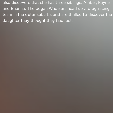
also discovers that she has three siblings: Amber, Kayne
and Brianna. The bogan Wheelers head up a drag racing
team in the outer suburbs and are thrilled to discover the
daughter they thought they had lost.