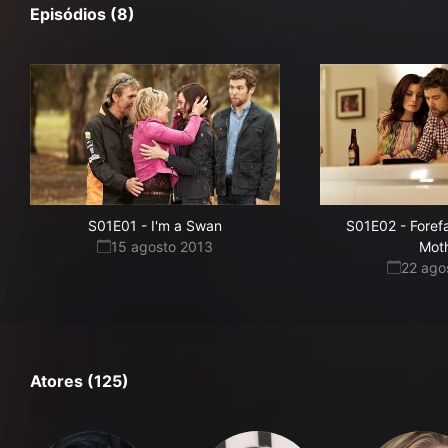
Episódios (8)
S01E01
-
I'm a Swan
S01E02
-
Foref
15 agosto 2013
Mot
22 ago
Atores (125)