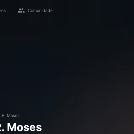
mes
Comunidade
m R. Moses
R. Moses