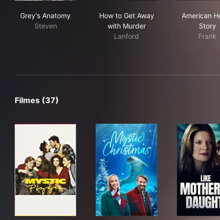
Grey's Anatomy
How to Get Away with Murde
Ame
Grey's Anatomy
How to Get Away
American Ho
Steven
with Murder
Story
Lanford
Frank
Filmes (37)