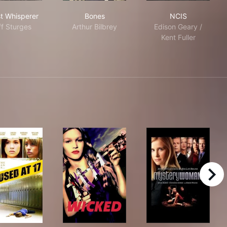
Ghost Whisperer
Bones
NCIS
t Whisperer
Bones
NCIS
ff Sturges
Arthur Bilbrey
Edison Geary /
Kent Fuller
right