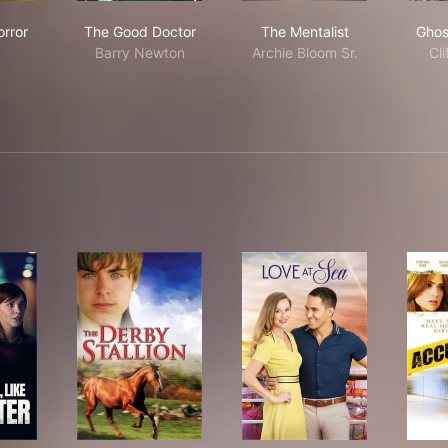
r
rican Horror Story
The Good Doctor
The Mentalist
rror
The Good Doctor
The Mentalist
Ghos
Barry Newton
Archie Bloom Sr.
Cli