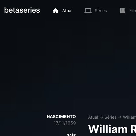
Atual
Séries
Fil
NASCIMENTO
Atual
→
Séries
→
Willia
17/11/1959
William 
PAÍS