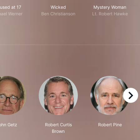
Accused at 17
Wicked
Mystery Woma
used at 17
Wicked
Mystery Woman
hael Werner
Ben Christianson
Lt. Robert Hawke
right
ohn Getz
Robert Curtis
Robert Pine
Brown