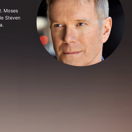
R. Moses
de Steven
a.