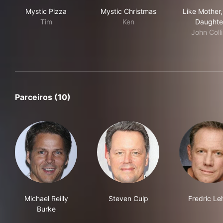
Mystic Pizza
Mystic Christmas
Lik
Mystic Pizza
Mystic Christmas
Like Mother,
Tim
Ken
Daughte
John Coll
Parceiros (10)
Michael Reilly
Steven Culp
Fredric Le
Burke