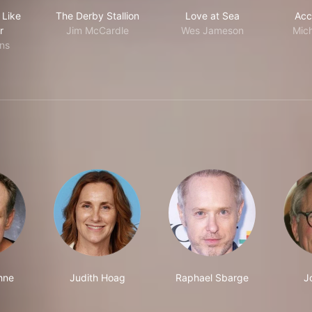
e Mother, Like Daughter
The Derby Stallion
Love at Sea
 Like
The Derby Stallion
Love at Sea
Acc
r
Jim McCardle
Wes Jameson
Mic
ins
hne
Judith Hoag
Raphael Sbarge
J