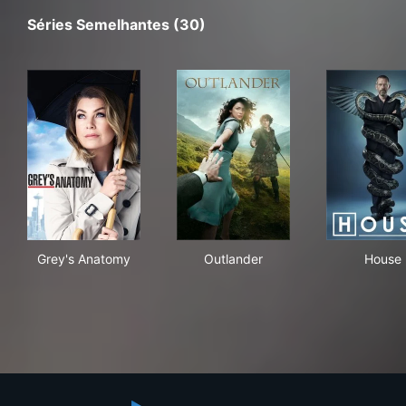
Séries Semelhantes (30)
Grey's Anatomy
Outlander
Hou
Grey's Anatomy
Outlander
House