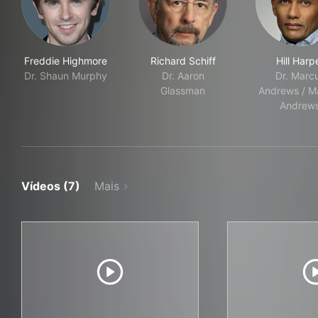
Freddie Highmore
Richard Schiff
Hill Harp
Dr. Shaun Murphy
Dr. Aaron
Dr. Marc
Glassman
Andrews / M
Andrew
Vídeos (7)
Mais