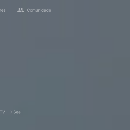
mes
Comunidade
 TV+
→
See