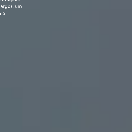
margo), um
é o