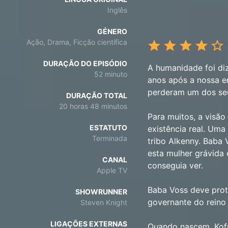
Inglês
GÉNERO
Ação, Drama, Ficção científica
DURAÇÃO DO EPISÓDIO
A humanidade foi di
52 minuto
anos após a nossa e
perderam um dos seu
DURAÇÃO TOTAL
20 horas 48 minutos
Para muitos, a visã
ESTATUTO
existência real. Uma
Terminada
tribo Alkenny. Baba 
esta mulher grávida
CANAL
conseguia ver.
Apple TV
Baba Voss deve prote
SHOWRUNNER
governante do reino 
Steven Knight
LIGAÇÕES EXTERNAS
Quando nascem, Kofu