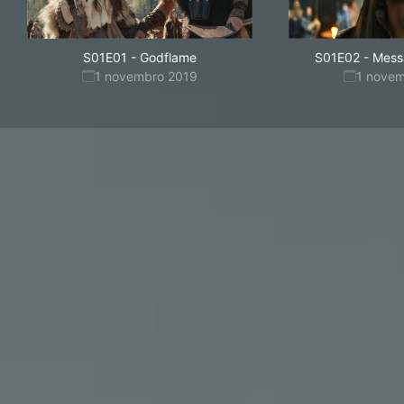
S01E01
-
Godflame
S01E02
-
Messa
1 novembro 2019
1 nove