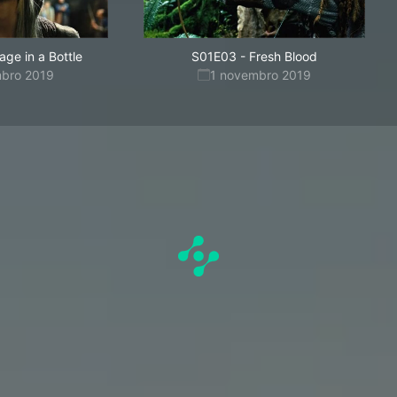
ge in a Bottle
S01E03
-
Fresh Blood
mbro 2019
1 novembro 2019