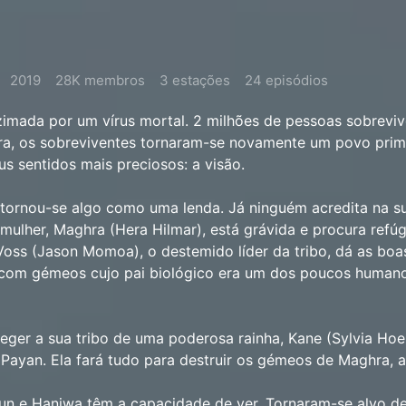
2019
28K membros
3 estações
24 episódios
zimada por um vírus mortal. 2 milhões de pessoas sobrevi
ra, os sobreviventes tornaram-se novamente um povo primi
s sentidos mais preciosos: a visão.
o tornou-se algo como uma lenda. Já ninguém acredita na s
 mulher, Maghra (Hera Hilmar), está grávida e procura refú
Voss (Jason Momoa), o destemido líder da tribo, dá as boa
 com gémeos cujo pai biológico era um dos poucos human
ger a sua tribo de uma poderosa rainha, Kane (Sylvia Hoe
Payan. Ela fará tudo para destruir os gémeos de Maghra, a
n e Haniwa têm a capacidade de ver. Tornaram-se alvo d