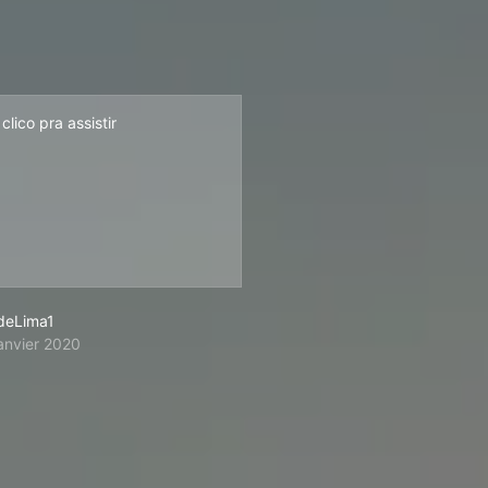
lico pra assistir
deLima1
janvier 2020