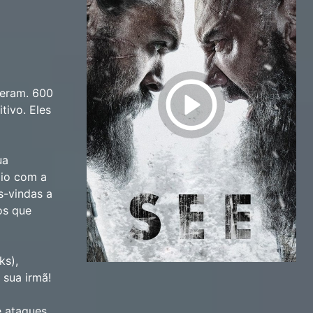
veram. 600
tivo. Eles
ua
gio com a
s-vindas a
os que
ks),
 sua irmã!
e ataques