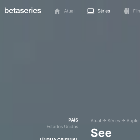
Atual
Séries
Fil
PAÍS
Atual
→
Séries
→
Apple
Estados Unidos
See
LÍNGUA ORIGINAL