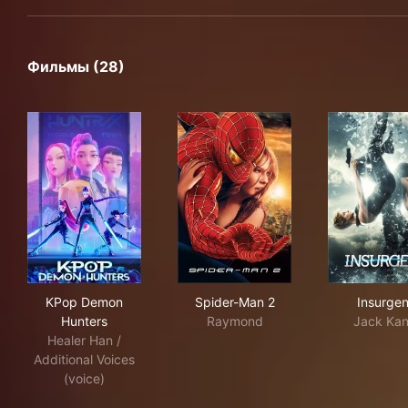
Фильмы (28)
KPop Demon Hunters
Spider-Man 2
Ins
KPop Demon
Spider-Man 2
Insurgen
Hunters
Raymond
Jack Ka
Healer Han /
Additional Voices
(voice)