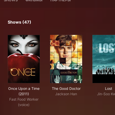
Shows (47)
Once Upon a Time (2011)
The Good Doctor
Los
Once Upon a Time
The Good Doctor
Lost
(2011)
Jackson Han
Jin-Soo K
Fast Food Worker
(voice)