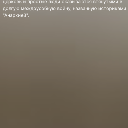
церковь и простые люди оказываются втянутыми в
долгую междоусобную войну, названную историками
"Анархией".