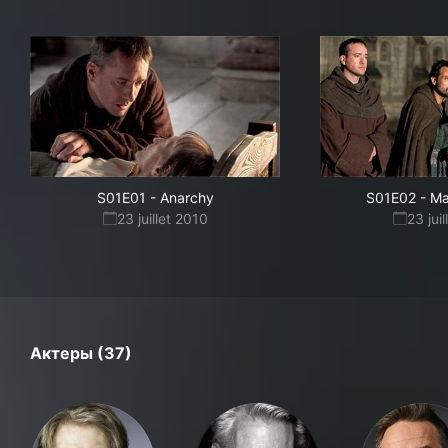
S01E01
-
Anarchy
S01E02
-
Ma
23 juillet 2010
23 jui
Актеры (37)