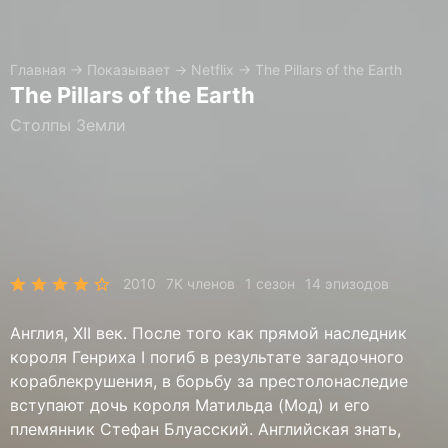
Главная
→
Показывает
→
Netflix
→
The Pillars of the Earth
The Pillars of the Earth
Столпы Земли
2010
7K членов
1 сезон
14 эпизодов
Англия, XII век. После того как прямой наследник
короля Генриха I погиб в результате загадочного
кораблекрушения, в борьбу за престолонаследие
вступают дочь короля Матильда (Мод) и его
племянник Стефан Блуасский. Английская знать,