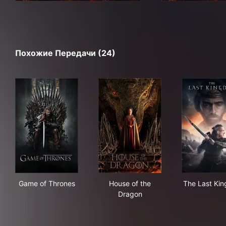
Похожие Передачи (24)
Game of Thrones
House of the Dragon
The
Game of Thrones
House of the
The Last Ki
Dragon