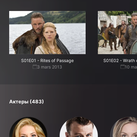
S01E01
-
Rites of Passage
S01E02
-
Wrath 
3 mars 2013
10 ma
Актеры (483)