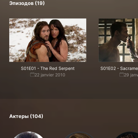
Эпизодов (19)
S01E01
-
The Red Serpent
S01E02
-
Sacrame
22 janvier 2010
29 jan
Актеры (104)