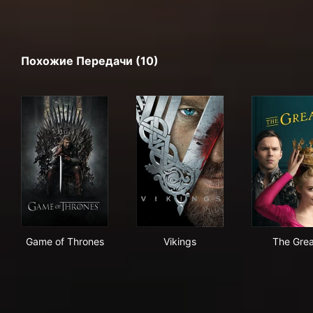
Похожие Передачи (10)
Game of Thrones
Vikings
The
Game of Thrones
Vikings
The Grea