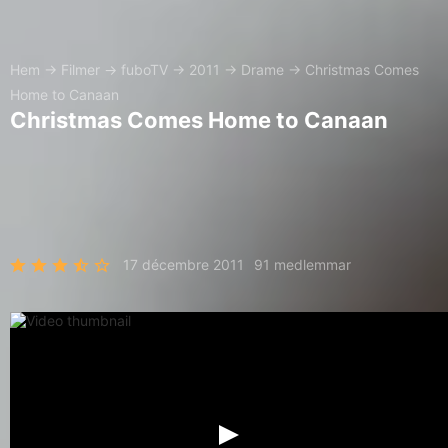
Hem
→
Filmer
→
fuboTV
→
2011
→
Drame
→
Christmas Comes
Home to Canaan
Christmas Comes Home to Canaan
17 décembre 2011
91 medlemmar