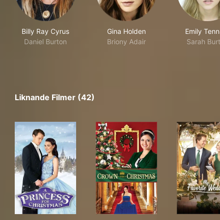
Billy Ray Cyrus
Gina Holden
Emily Tenn
Daniel Burton
Briony Adair
Sarah Bur
Liknande Filmer (42)
A Princess for Christmas
Crown for Christmas
My 