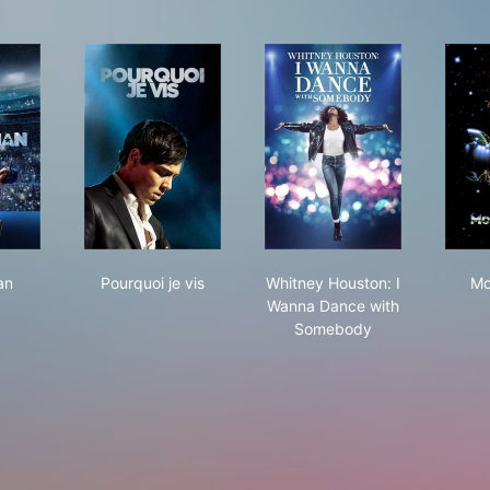
ketman
Pourquoi je vis
Whitney Houston: I 
an
Pourquoi je vis
Whitney Houston: I
Mo
Wanna Dance with
Somebody