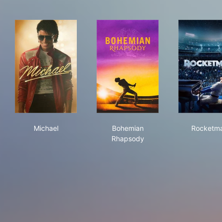
Michael
Bohemian Rhapsody
Roc
Michael
Bohemian
Rocketm
Rhapsody