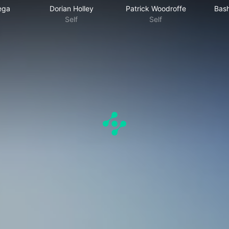
ega
Dorian Holley
Patrick Woodroffe
Bash
Self
Self