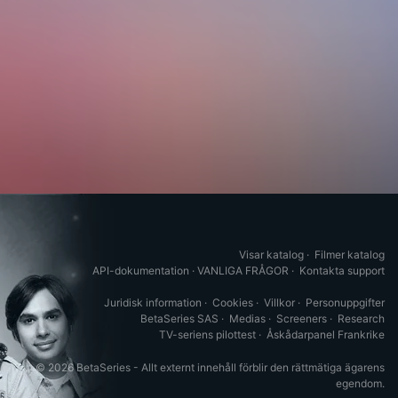
Visar katalog
·
Filmer katalog
API-dokumentation
·
VANLIGA FRÅGOR
·
Kontakta support
Juridisk information
·
Cookies
·
Villkor
·
Personuppgifter
BetaSeries SAS
·
Medias
·
Screeners
·
Research
TV-seriens pilottest
·
Åskådarpanel Frankrike
© 2026 BetaSeries - Allt externt innehåll förblir den rättmätiga ägarens
egendom.