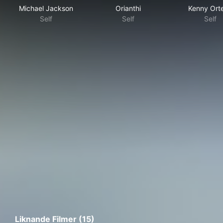
Michael Jackson
Orianthi
Kenny Ort
Self
Self
Self
Liknande Filmer (15)