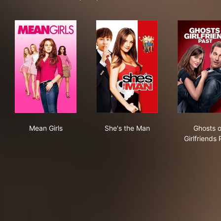
Mean Girls
She's the Man
Ghos
Mean Girls
She's the Man
Ghosts o
Girlfriends 