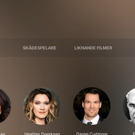
SKÅDESPELARE
LIKNANDE FILMER
gan
Heather Doerksen
Daniel Cudmore
E