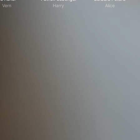
Vern
Harry
Alice