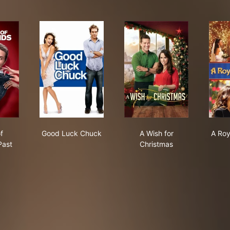
ts of Girlfriends Past
Good Luck Chuck
A Wish for Christmas
f
Good Luck Chuck
A Wish for
A Roy
Past
Christmas