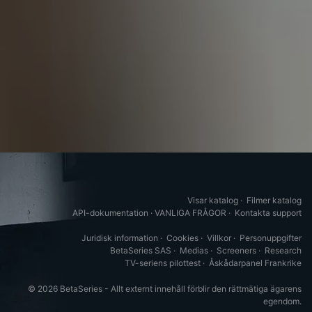
Visar katalog
·
Filmer katalog
API-dokumentation
·
VANLIGA FRÅGOR
·
Kontakta support
Juridisk information
·
Cookies
·
Villkor
·
Personuppgifter
BetaSeries SAS
·
Medias
·
Screeners
·
Research
TV-seriens pilottest
·
Åskådarpanel Frankrike
© 2026 BetaSeries - Allt externt innehåll förblir den rättmätiga ägarens
egendom.