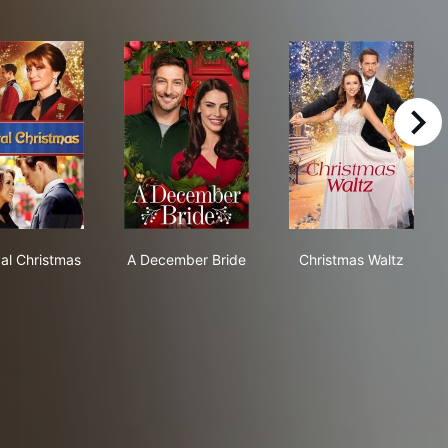
right
A Royal Christmas
A December Bride
Christmas Wal
al Christmas
A December Bride
Christmas Waltz