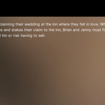
planning their wedding at the Inn where they fell in love. W
ves and stakes their claim to the Inn, Brian and Jenny must 
Inn or risk having to sell.