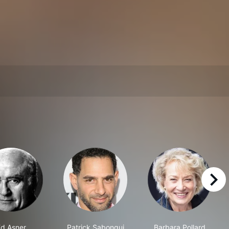
right
d Asner
Patrick Sabongui
Barbara Pollard