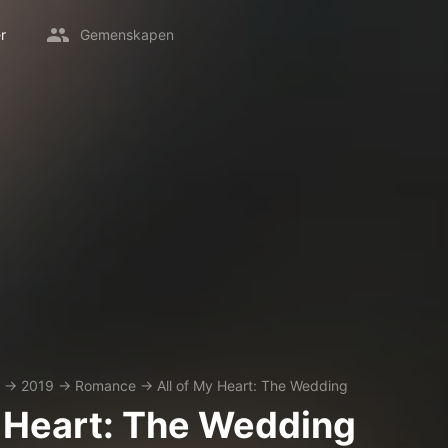
r
Gemenskapen
→
2019
→
Romance
→
All of My Heart: The Wedding
y Heart: The Wedding