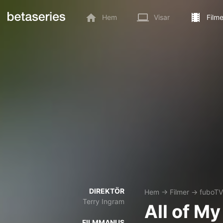
Hem
Visar
Filme
DIREKTÖR
Hem
→
Filmer
→
fuboTV
Terry Ingram
All of M
FILMMANUS