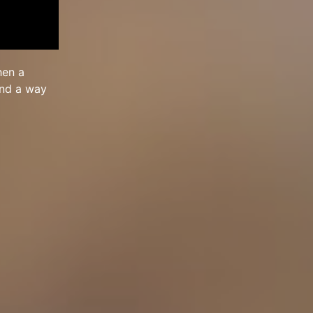
hen a
find a way