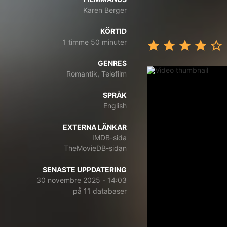
Karen Berger
KÖRTID
1 timme 50 minuter
GENRES
Romantik, Telefilm
SPRÅK
English
EXTERNA LÄNKAR
IMDB-sida
TheMovieDB-sidan
SENASTE UPPDATERING
30 novembre 2025 - 14:03
på 11 databaser