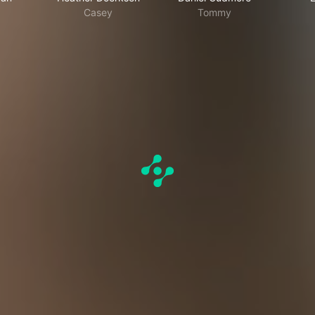
Casey
Tommy