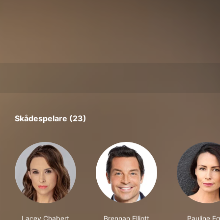
Skådespelare (23)
Lacey Chabert
Brennan Elliott
Pauline E