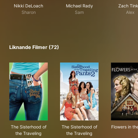
Nikki DeLoach
Michael Rady
Zach Tink
Sharon
Sam
Alex
Liknande Filmer (72)
The Sisterhood of the Traveling Pants
The Sisterhood of the Travel
Flow
The Sisterhood of
The Sisterhood of
Flowers in the
the Traveling
the Traveling