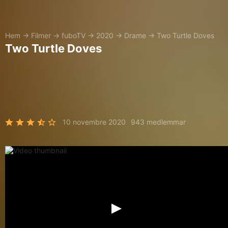
Hem
→
Filmer
→
fuboTV
→
2020
→
Drame
→
Two Turtle Doves
Two Turtle Doves
10 novembre 2020
943 medlemmar