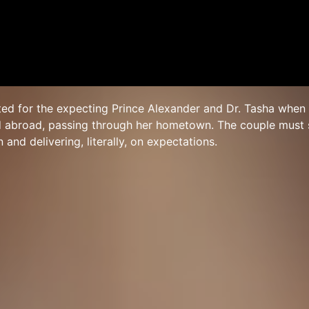
ed for the expecting Prince Alexander and Dr. Tasha when
ed abroad, passing through her hometown. The couple must 
 and delivering, literally, on expectations.