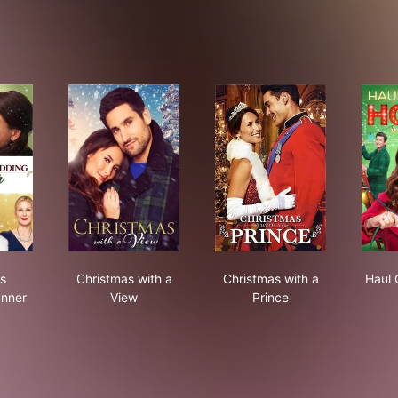
istmas Wedding Planner
Christmas with a View
Christmas with a Prin
s
Christmas with a
Christmas with a
Haul 
anner
View
Prince