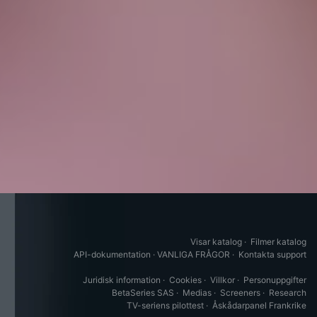
Visar katalog
·
Filmer katalog
API-dokumentation
·
VANLIGA FRÅGOR
·
Kontakta support
Juridisk information
·
Cookies
·
Villkor
·
Personuppgifter
BetaSeries SAS
·
Medias
·
Screeners
·
Research
TV-seriens pilottest
·
Åskådarpanel Frankrike