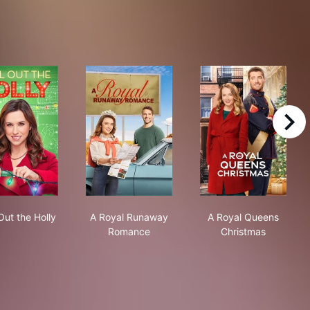
right
ce
Haul Out the Holly
A Royal Runaway Romance
A Royal Queen
Out the Holly
A Royal Runaway
A Royal Queens
Romance
Christmas