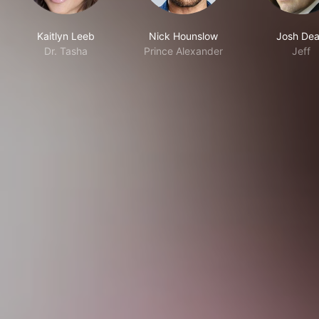
Kaitlyn Leeb
Nick Hounslow
Josh De
Dr. Tasha
Prince Alexander
Jeff