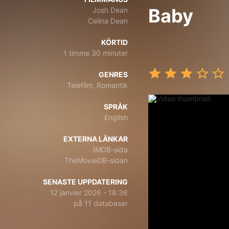
Baby
Josh Dean
Celina Dean
KÖRTID
1 timme 30 minuter
GENRES
Telefilm, Romantik
SPRÅK
English
EXTERNA LÄNKAR
IMDB-sida
TheMovieDB-sidan
SENASTE UPPDATERING
12 janvier 2026 - 18:36
på 11 databaser