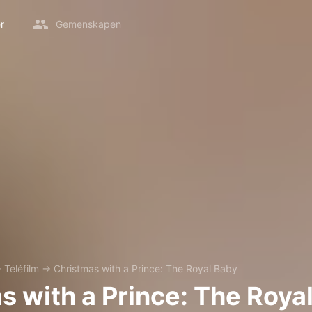
r
Gemenskapen
→
Téléfilm
→
Christmas with a Prince: The Royal Baby
s with a Prince: The Roya