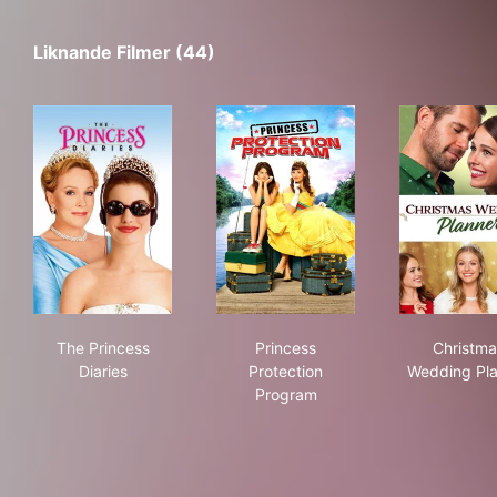
Liknande Filmer (44)
The Princess Diaries
Princess Protection Program
Chr
The Princess
Princess
Christma
Diaries
Protection
Wedding Pl
Program