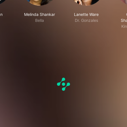
an
Melinda Shankar
Lanette Ware
Bella
Dr. Gonzales
Sh
Ki