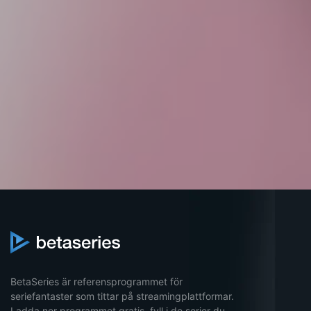
BetaSeries är referensprogrammet för
seriefantaster som tittar på streamingplattformar.
Ladda ner programmet gratis, fyll i de serier du