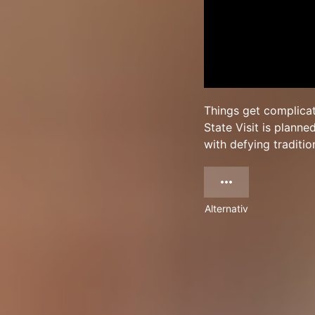
Things get complicat
State Visit is plann
with defying tradition
Alternativ