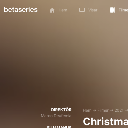
Hem
Visar
Filme
DIREKTÖR
Hem
→
Filmer
→
2021
Marco Deufemia
Christma
FILMMANUS